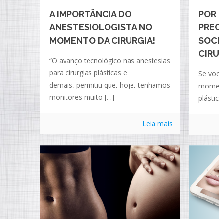
A IMPORTÂNCIA DO
POR 
ANESTESIOLOGISTA NO
PREC
MOMENTO DA CIRURGIA!
SOCI
CIRU
“O avanço tecnológico nas anestesias
para cirurgias plásticas e
Se voc
demais, permitiu que, hoje, tenhamos
moment
monitores muito
[…]
plásti
Leia mais