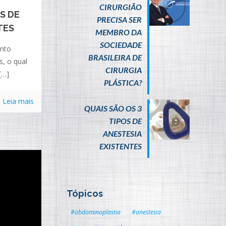
CIRURGIÃO
OS DE
PRECISA SER
TES
MEMBRO DA
SOCIEDADE
ento
BRASILEIRA DE
s, o qual
CIRURGIA
[…]
PLÁSTICA?
Leia mais
QUAIS SÃO OS 3
TIPOS DE
ANESTESIA
EXISTENTES
Tópicos
#abdominoplastia
#anestesia