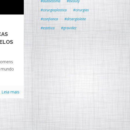
#autoestima
#beauty
#cirurgiaplastica
#cirurgias
#confianca
#drsergioleite
#estetica
#gravidez
CAS
PELOS
 homens
o mundo
Leia mais