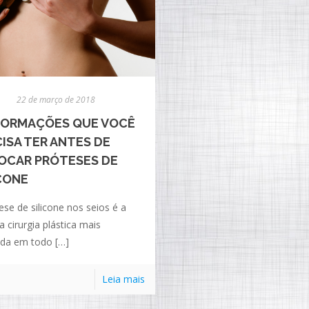
22 de março de 2018
NFORMAÇÕES QUE VOCÊ
ISA TER ANTES DE
OCAR PRÓTESES DE
CONE
ese de silicone nos seios é a
ra cirurgia plástica mais
ada em todo
[…]
Leia mais