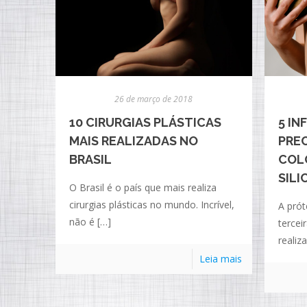
26 de março de 2018
10 CIRURGIAS PLÁSTICAS
5 I
MAIS REALIZADAS NO
PREC
BRASIL
COL
SILI
O Brasil é o país que mais realiza
cirurgias plásticas no mundo. Incrível,
A prót
não é
[…]
tercei
realiz
Leia mais