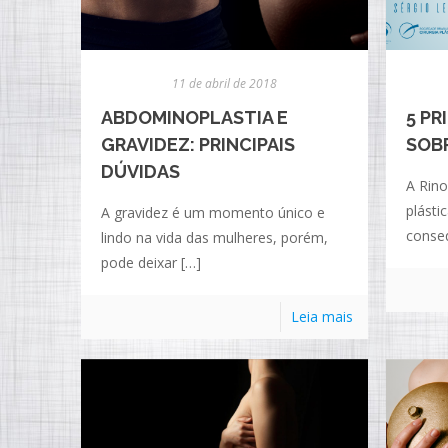
11 de abril de 2018
ABDOMINOPLASTIA E
5 PR
GRAVIDEZ: PRINCIPAIS
SOBR
DÚVIDAS
A Rino
plásti
A gravidez é um momento único e
conse
lindo na vida das mulheres, porém,
pode deixar
[…]
Leia mais