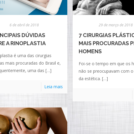
6 de abril de 2018
29 de março de 2018
INCIPAIS DÚVIDAS
7 CIRURGIAS PLÁSTI
E A RINOPLASTIA
MAIS PROCURADAS 
HOMENS
plastia é uma das cirurgias
cas mais procuradas do Brasil e,
Foi-se o tempo em que os
quentemente, uma das
[…]
não se preocupavam com 
da estética.
[…]
Leia mais