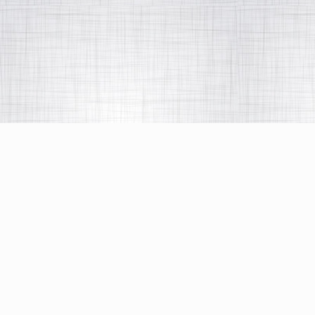
PORQUE NÓS?
A MaterPlástica Unidade Dr. Sérgio Leite faz parte de uma
Rede de Hospitais-Dia de cirurgia plástica, situada em São
João del-Rei, MG.